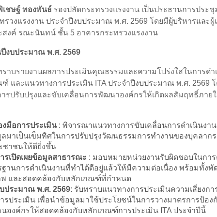
ิเชษฐ์ ทองพันธ์
รองปลัดกระทรวงแรงงาน เป็นประธานการประชุ
งแรงงาน ประจำปีงบประมาณ พ.ศ. 2569 โดยมีผู้บริหารและผู้แท
ะสงค์ รณะนันทน์ ชั้น 5 อาคารกระทรวงแรงงาน
นปีงบประมาณ พ.ศ. 2569
บทราบรายงานผลการประเมินคุณธรรมและความโปร่งใสในการดำเน
ณฑ์ และแนวทางการประเมิน ITA ประจำปีงบประมาณ พ.ศ. 2569 
นการปรับปรุงและขับเคลื่อนการพัฒนาองค์กรให้เกิดผลสัมฤทธิ์ภายใ
องมือการประเมิน
: พิจารณาแนวทางการขับเคลื่อนการดำเนินงานตาม
้อมูลมาเป็นเข็มทิศในการปรับปรุงวัฒนธรรมการทำงานของบุคลา
าชนให้ดียิ่งขึ้น
การเปิดเผยข้อมูลสาธารณะ
: มอบหมายหน่วยงานรับผิดชอบในการด
การดำเนินงานที่ทำได้ดีอยู่แล้วให้มีความต่อเนื่อง พร้อมทั้งพัฒน
ภาพ และสอดคล้องกับหลักเกณฑ์ที่กำหนด
ีงบประมาณ พ.ศ. 2569
: รับทราบแนวทางการประเมินความเสี่ยงก
นการประเมิน เพื่อนำข้อมูลมาใช้ประโยชน์ในการวางมาตรการป้อง
่อนองค์กรให้สอดคล้องกับหลักเกณฑ์การประเมิน ITA ประจำปีนี้