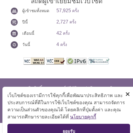
สถิติผู้เข้าเยี่ยมชมเว็บไซต์
57,925
ผู้เข้าชมทั้งหมด
ครั้ง
2,727
ปีนี้
ครั้ง
42
เดือนนี้
ครั้ง
4
วันนี้
ครั้ง
สงวนลิขสิทธิ์ © 2569 ศูนย์ปฏิบัติการต่อต้านการทุจริต
แสดงผลได้ดีที่ขนาดหน้าจอ 1024x768 pixel
เว็บไซต์ของเรามีการใช้คุกกี้เพื่อพัฒนาประสิทธิภาพ และ
ประสบการณ์ที่ดีในการใช้เว็บไซต์ของคุณ สามารถจัดการ
แผนผังเว็บไซต์
|
คำถามที่พบบ่อย
|
นโยบายเว็บไซต์
|
ความเป็นส่วนตัวของคุณได้ โดยคลิกที่ปุ่มตั้งค่า และคุณ
การปฏิเสธความรับผิด
สามารถศึกษารายละเอียดได้ที่
นโยบายคุกกี้
TOP
ยอมรับ