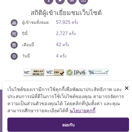
สถิติผู้เข้าเยี่ยมชมเว็บไซต์
57,925
ผู้เข้าชมทั้งหมด
ครั้ง
2,727
ปีนี้
ครั้ง
42
เดือนนี้
ครั้ง
4
วันนี้
ครั้ง
เว็บไซต์ของเรามีการใช้คุกกี้เพื่อพัฒนาประสิทธิภาพ และ
ประสบการณ์ที่ดีในการใช้เว็บไซต์ของคุณ สามารถจัดการ
สงวนลิขสิทธิ์ © 2569 ศูนย์ปฏิบัติการต่อต้านการทุจริต
ความเป็นส่วนตัวของคุณได้ โดยคลิกที่ปุ่มตั้งค่า และคุณ
แสดงผลได้ดีที่ขนาดหน้าจอ 1024x768 pixel
สามารถศึกษารายละเอียดได้ที่
นโยบายคุกกี้
แผนผังเว็บไซต์
|
คำถามที่พบบ่อย
|
นโยบายเว็บไซต์
|
TOP
ยอมรับ
การปฏิเสธความรับผิด